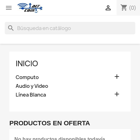
shopping_cart


(0)
search
INICIO

Computo
Audio y Video

Línea Blanca
PRODUCTOS EN OFERTA
No hay productos disponibles todavía