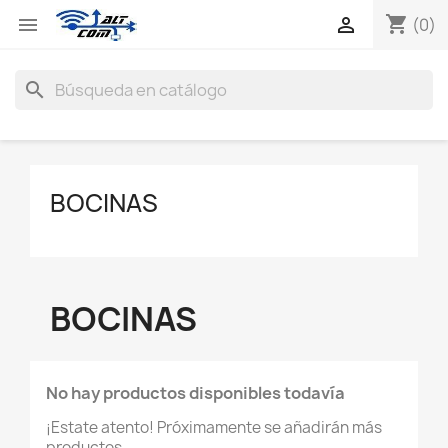
shopping_cart


(0)
search
BOCINAS
BOCINAS
No hay productos disponibles todavía
¡Estate atento! Próximamente se añadirán más
productos.