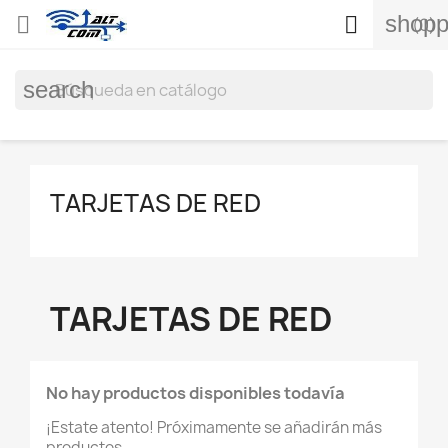
shopp


(0)
search
TARJETAS DE RED
TARJETAS DE RED
No hay productos disponibles todavía
¡Estate atento! Próximamente se añadirán más
productos.